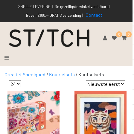
SNELLE LEVERING | De gezelligste winkel van IJburg |
Contact
Boven €100,-- GRATIS verzending |
0
0
Creatief Speelgoed
/
Knutselsets
/
Knutselsets