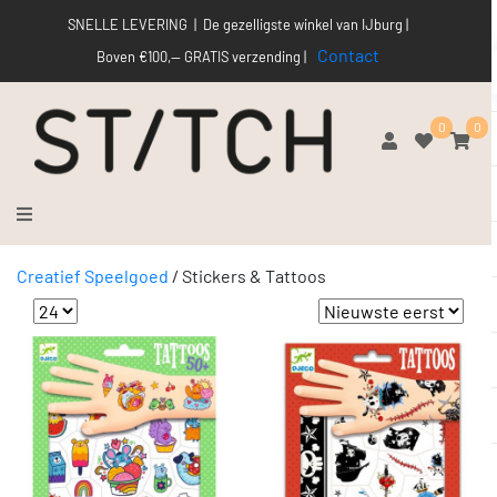
SNELLE LEVERING | De gezelligste winkel van IJburg |
Contact
Boven €100,-- GRATIS verzending |
0
0
Creatief Speelgoed
/
Stickers & Tattoos