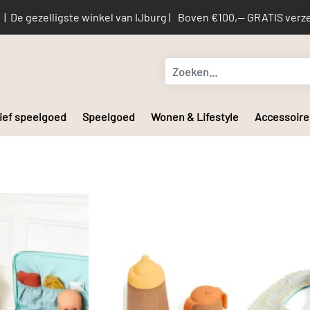
De gezelligste winkel van IJburg |
Boven €100,-- GRATIS verze
ief speelgoed
Speelgoed
Wonen & Lifestyle
Accessoire