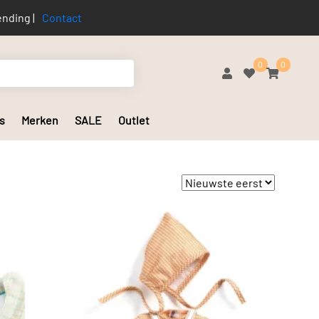
nding |
Contact
0
0
s
Merken
SALE
Outlet