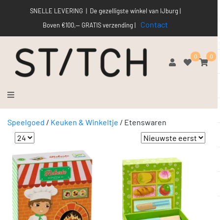
SNELLE LEVERING | De gezelligste winkel van IJburg |
Contact
Boven €100,-- GRATIS verzending |
0
0
Speelgoed
/
Keuken & Winkeltje
/
Etenswaren