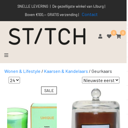
SNELLE LEVERING | De gezelligste winkel van IJburg |
Contact
Boven €100,-- GRATIS verzending |
0
0
Wonen & Lifestyle
/
Kaarsen & Kandelaars
/
Geurkaars
SALE