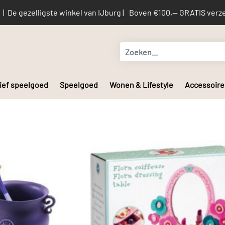
De gezelligste winkel van IJburg |
Boven €100,-- GRATIS verze
ief speelgoed
Speelgoed
Wonen & Lifestyle
Accessoire