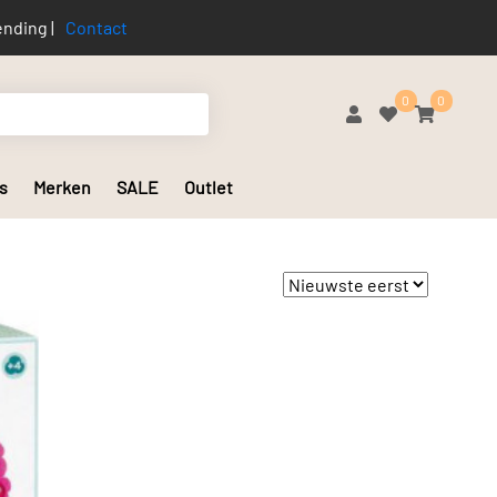
nding |
Contact
0
0
s
Merken
SALE
Outlet