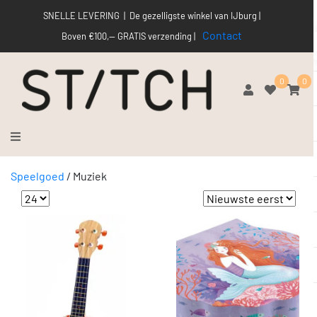
SNELLE LEVERING | De gezelligste winkel van IJburg |
Contact
Boven €100,-- GRATIS verzending |
0
0
Speelgoed
/
Muziek