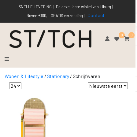
SNELLE LEVERING | De gezelligste winkel van IJburg |
Contact
Boven €100,-- GRATIS verzending |
0
0
Wonen & Lifestyle
/
Stationary
/
Schrijfwaren