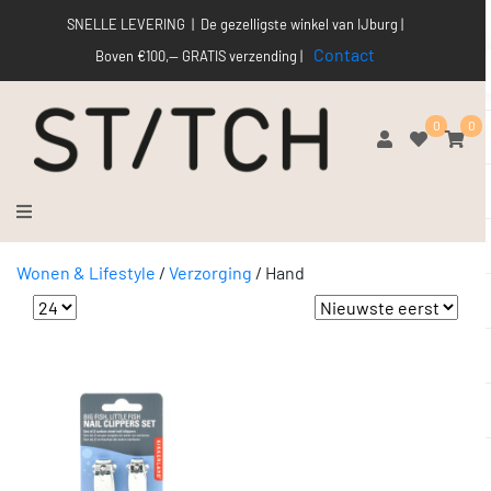
SNELLE LEVERING | De gezelligste winkel van IJburg |
Contact
Boven €100,-- GRATIS verzending |
0
0
Wonen & Lifestyle
/
Verzorging
/
Hand