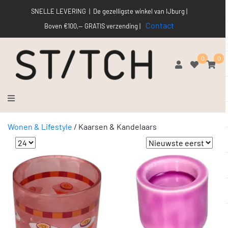
SNELLE LEVERING | De gezelligste winkel van IJburg |
Contact
Boven €100,-- GRATIS verzending |
0
0
Wonen & Lifestyle
/
Kaarsen & Kandelaars