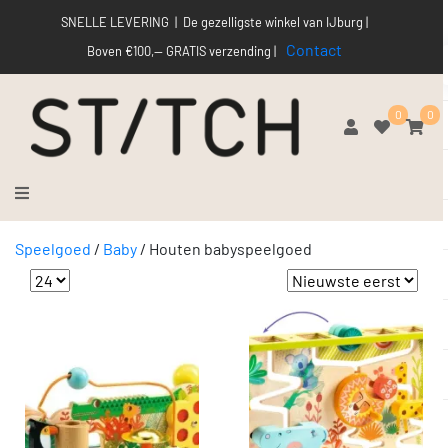
SNELLE LEVERING | De gezelligste winkel van IJburg |
Contact
Boven €100,-- GRATIS verzending |
0
0
Speelgoed
/
Baby
/
Houten babyspeelgoed