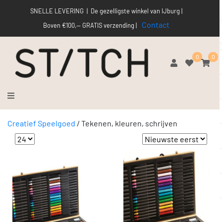
SNELLE LEVERING | De gezelligste winkel van IJburg |
Contact
Boven €100,-- GRATIS verzending |
0
0
Creatief Speelgoed
/
Tekenen, kleuren, schrijven