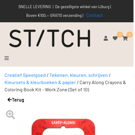
SNELLE LEVERING | De gezelligste winkel van IJburg |
Contact
Boven €100,-- GRATIS verzending |
0
0
Creatief Speelgoed
/
Tekenen, kleuren, schrijven
/
Kleursets & kleurboeken & papier
/
Carry Along Crayons &
Coloring Book Kit - Work Zone (Set of 10)
Terug