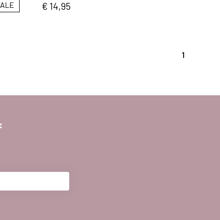
SALE
€ 14,95
1
f