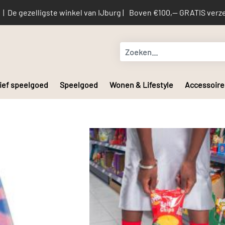
De gezelligste winkel van IJburg |
Boven €100,-- GRATIS verze
ief speelgoed
Speelgoed
Wonen & Lifestyle
Accessoire