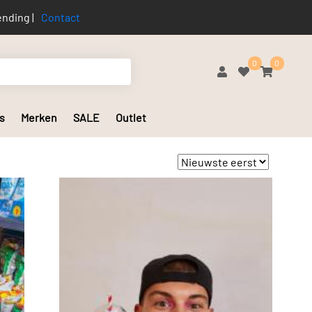
nding |
Contact
0
0
s
Merken
SALE
Outlet