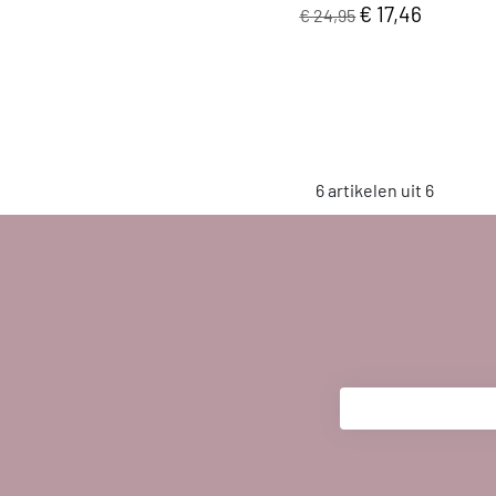
€ 17,46
€ 24,95
6 artikelen uit 6