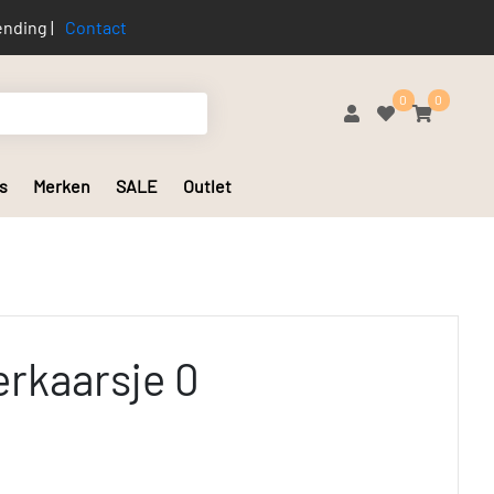
nding |
Contact
0
0
s
Merken
SALE
Outlet
erkaarsje 0