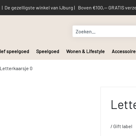
De gezelligste winkel van IJburg |
Boven €100,-- GRATIS verze
ief speelgoed
Speelgoed
Wonen & Lifestyle
Accessoire
Letterkaarsje 0
Lett
/ Gift label