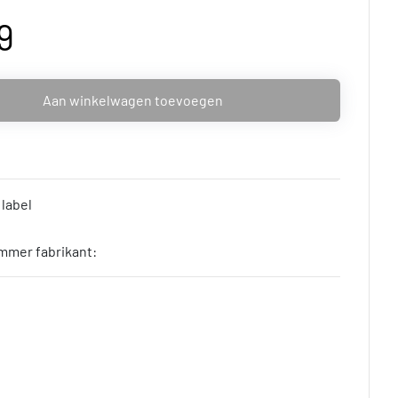
9
Aan winkelwagen toevoegen
 label
mmer fabrikant: