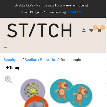
SNELLE LEVERING | De gezelligste winkel van IJburg |
Contact
Boven €100,-- GRATIS verzending |
0
0
Speelgoed
/
Spellen
/
Educatief
/
MémoJungle
Terug