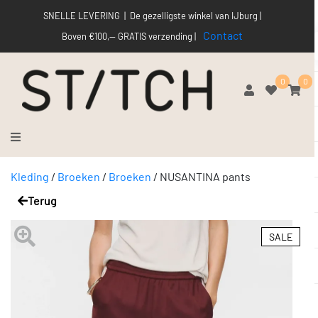
SNELLE LEVERING | De gezelligste winkel van IJburg |
Contact
Boven €100,-- GRATIS verzending |
0
0
Kleding
/
Broeken
/
Broeken
/
NUSANTINA pants
Terug
SALE