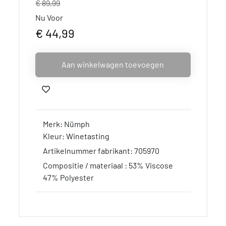
€ 89,99
Nu Voor
€ 44,99
Aan winkelwagen toevoegen
Merk: Nümph
Kleur: Winetasting
Artikelnummer fabrikant: 705970
Compositie / materiaal : 53% Viscose
47% Polyester