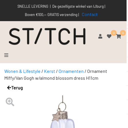
SNELLE LEVERING | De gezelligste winkel van IJburg |
Contact
Boven €100,-- GRATIS verzending |
0
0
Wonen & Lifestyle
/
Kerst
/
Ornamenten
/
Ornament
Miffy/Van Gogh w/almond blossom dress H11cm
Terug