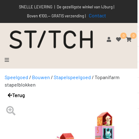
SNELLE LEVERING | De gezelligste winkel van IJburg |
Contact
Boven €100,-- GRATIS verzending |
0
0
Speelgoed
/
Bouwen
/
Stapelspeelgoed
/
Topanifarm
stapelblokken
Terug