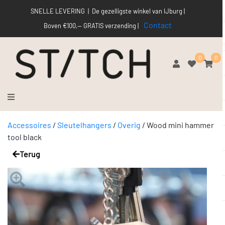
SNELLE LEVERING | De gezelligste winkel van IJburg |
Contact
Boven €100,-- GRATIS verzending |
0
0
Accessoires
/
Sleutelhangers
/
Overig
/
Wood mini hammer
tool black
Terug