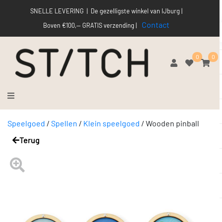
SNELLE LEVERING | De gezelligste winkel van IJburg |
Contact
Boven €100,-- GRATIS verzending |
0
0
Speelgoed
/
Spellen
/
Klein speelgoed
/
Wooden pinball
Terug