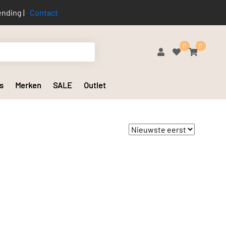
nding |
Contact
0
0
s
Merken
SALE
Outlet