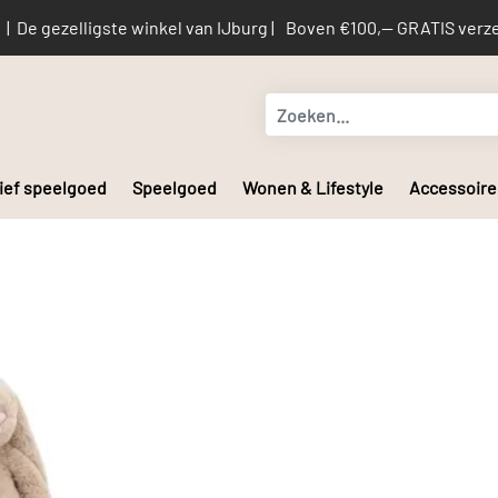
De gezelligste winkel van IJburg |
Boven €100,-- GRATIS verze
ief speelgoed
Speelgoed
Wonen & Lifestyle
Accessoire