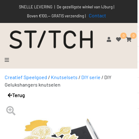
SNELLE LEVERING | De gezelligste winkel van IJburg |
Contact
Boven €100,-- GRATIS verzending |
0
0
Creatief Speelgoed
/
Knutselsets
/
DIY serie
/
DIY
Gelukshangers knutselen
Terug