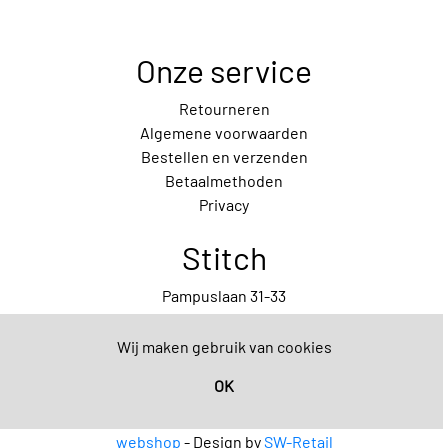
Onze service
Retourneren
Algemene voorwaarden
Bestellen en verzenden
Betaalmethoden
Privacy
Stitch
Pampuslaan 31-33
1087 HP Amsterdam
020-7372029
Wij maken gebruik van cookies
Contact
OK
© Copyright 2020 SW-Retail - Powered by
SW-Retail
webshop
- Design by
SW-Retail