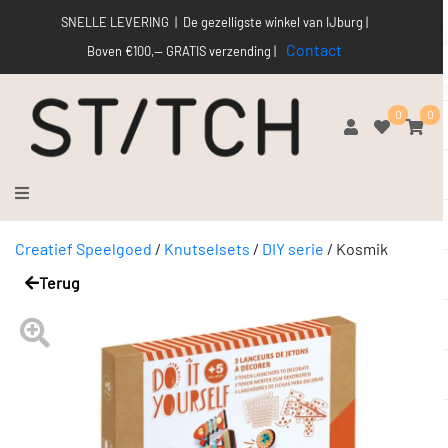
SNELLE LEVERING | De gezelligste winkel van IJburg |
Contact
Boven €100,-- GRATIS verzending |
0
0
Creatief Speelgoed
/
Knutselsets
/
DIY serie
/
Kosmik
Terug