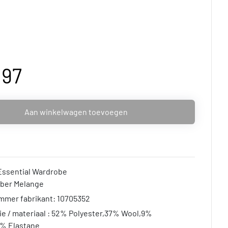
,97
Aan winkelwagen toevoegen
Essential Wardrobe
mber Melange
mmer fabrikant: 10705352
e / materiaal : 52% Polyester,37% Wool,9%
2% Elastane