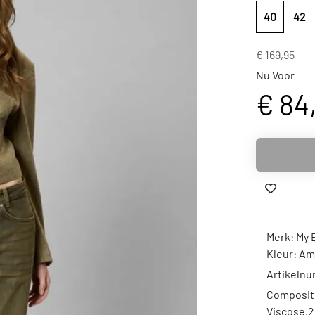
40
42
€ 169,95
Nu Voor
€ 84
Merk: My 
Kleur: A
Artikelnu
Compositi
Viscose,