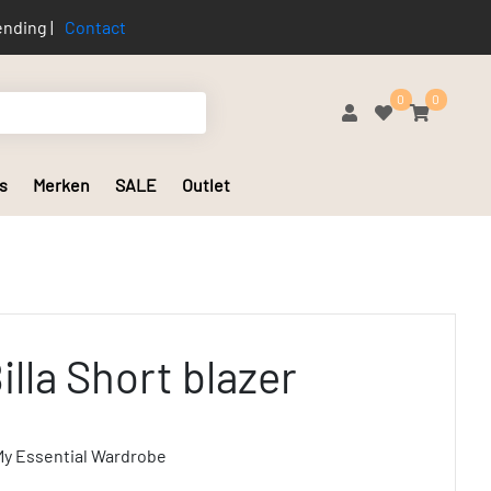
nding |
Contact
0
0
s
Merken
SALE
Outlet
lla Short blazer
My Essential Wardrobe