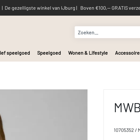
De gezelligste winkel van IJburg |
Boven €100,-- GRATIS verze
ief speelgoed
Speelgoed
Wonen & Lifestyle
Accessoire
MWBi
10705352 / 