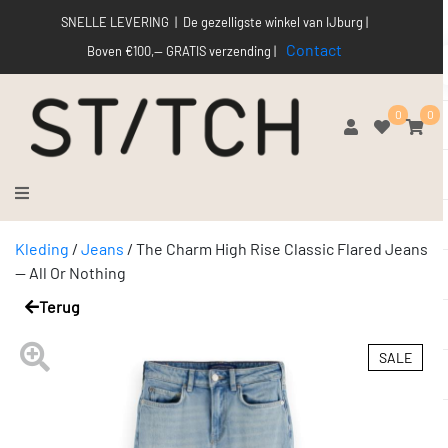
SNELLE LEVERING | De gezelligste winkel van IJburg |
Contact
Boven €100,-- GRATIS verzending |
0
0
Kleding
/
Jeans
/
The Charm High Rise Classic Flared Jeans
— All Or Nothing
Terug
SALE