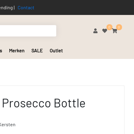
nding |
Contact
0
0
s
Merken
SALE
Outlet
 Prosecco Bottle
Kersten