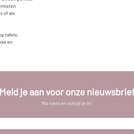
oemisten
 of als
p tafels,
isse en
Meld je aan voor onze nieuwsbrie
Mis niets en schrijf je in!