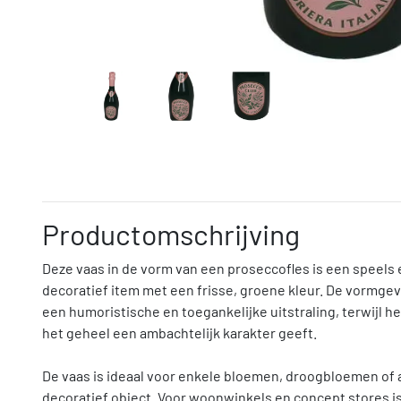
Productomschrijving
Deze vaas in de vorm van een proseccofles is een speels
decoratief item met een frisse, groene kleur. De vormgev
een humoristische en toegankelijke uitstraling, terwijl h
het geheel een ambachtelijk karakter geeft.
De vaas is ideaal voor enkele bloemen, droogbloemen of a
decoratief object. Voor woonwinkels en concept stores is