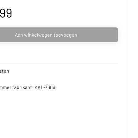
,99
Aan winkelwagen toevoegen
sten
mmer fabrikant: KAL-7606