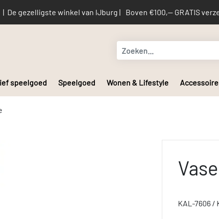
De gezelligste winkel van IJburg |
Boven €100,-- GRATIS verze
ief speelgoed
Speelgoed
Wonen & Lifestyle
Accessoire
e
Vase
KAL-7606 / 