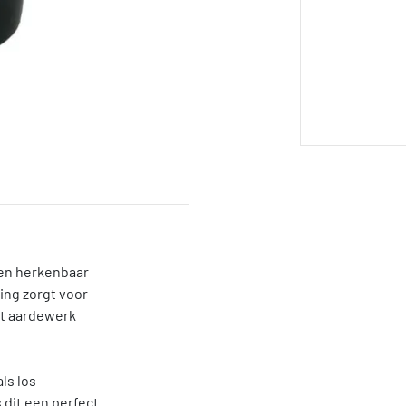
 en herkenbaar
ing zorgt voor
et aardewerk
ls los
 dit een perfect