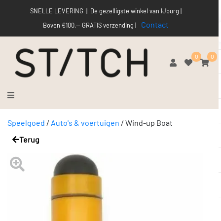
SNELLE LEVERING | De gezelligste winkel van IJburg |
Contact
Boven €100,-- GRATIS verzending |
0
0
Speelgoed
/
Auto's & voertuigen
/
Wind-up Boat
Terug