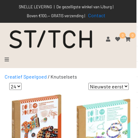
SNELLE LEVERING | De gezelligste winkel van IJburg |
Contact
Boven €100,-- GRATIS verzending |
0
0
Creatief Speelgoed
/
Knutselsets