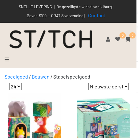
SNELLE LEVERING | De gezelligste winkel van IJburg |
Contact
Boven €100,-- GRATIS verzending |
0
0
Speelgoed
/
Bouwen
/
Stapelspeelgoed